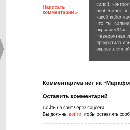
силой, контро
Написать
особенного не
комментарий »
какой кайф па
что ты сильне
окрыляет!Сил
Невероятная ле
прекратила дв
окровавленной 
Комментариев нет на “Марафо
Оставить комментарий
Войти на сайт через соцсети
Вы должны
войти
чтобы оставлять соо