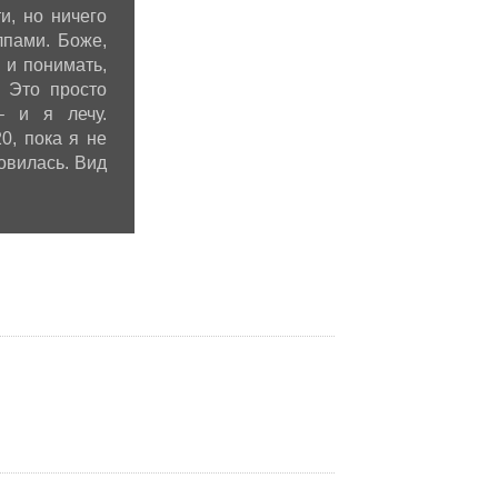
и, но ничего
лпами. Боже,
 и понимать,
 Это просто
– и я лечу.
0, пока я не
овилась. Вид