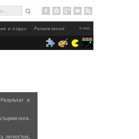
ия и отдых
Развлечения
О НАС
Результат в
стырем ноги.
сь легкостью,