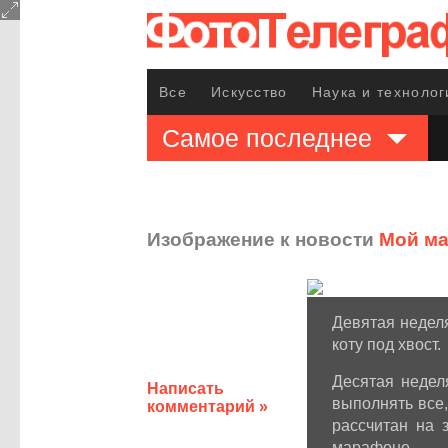
Все
Искусство
Наука и технолог
Самое последнее
Изображение к новости
Мой м
Девятая неделя
коту под хвост.
Десятая недел
Написать
выполнять все,
комментарий »
рассчитан на 
марафоне