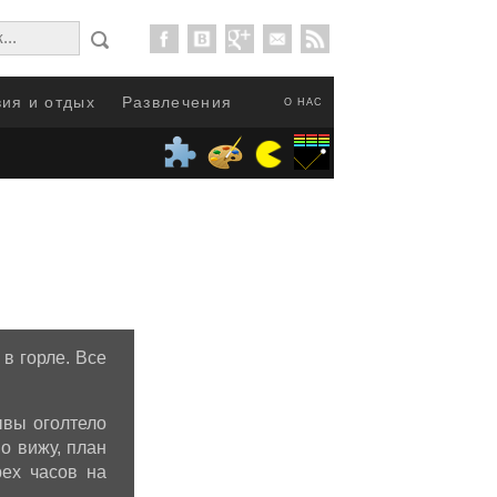
ия и отдых
Развлечения
О НАС
 в горле. Все
ывы оголтело
о вижу, план
ех часов на