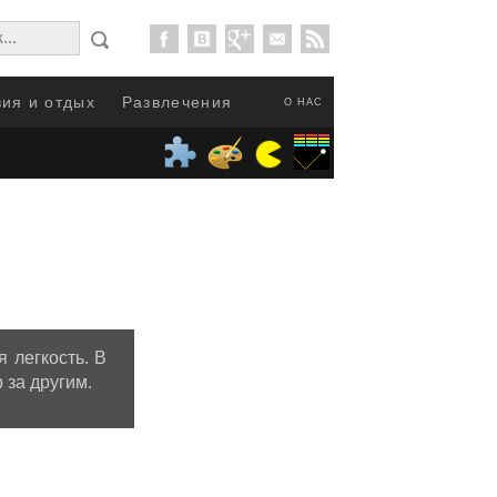
ия и отдых
Развлечения
О НАС
 легкость. В
 за другим.