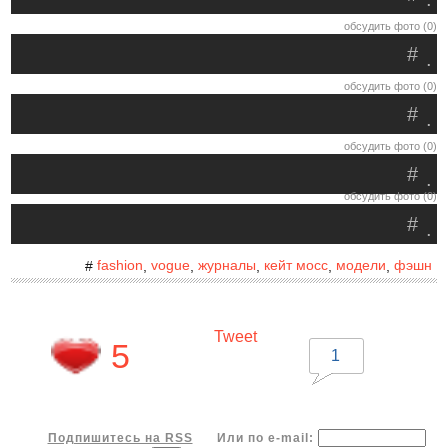
обсудить фото (0)
#
.
обсудить фото (0)
#
.
обсудить фото (0)
#
.
обсудить фото (0)
#
.
fashion
vogue
журналы
кейт мосс
модели
фэшн
#
,
,
,
,
,
Tweet
5
1
Подпишитесь на RSS
Или по e-mail: