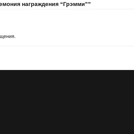
ремония награждения “Грэмми””
бщения.