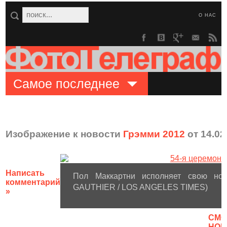
О НАС
Самое последнее
Изображение к новости
Грэмми 2012
от 14.02
Написать
Пол Маккартни исполняет свою нов
комментарий
GAUTHIER / LOS ANGELES TIMES)
»
CМО
НОВ