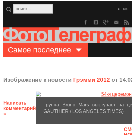
О НАС
Самое последнее
Изображение к новости
Грэмми 2012
от 14.02
Написать
Группа Bruno Mars выступает на цер
комментарий
GAUTHIER / LOS ANGELES TIMES)
»
CМО
НОВ