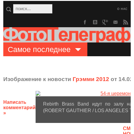
О НАС
Самое последнее
Изображение к новости
Грэмми 2012
от 14.02
Написать
Rebirth Brass Band идут по залу на
комментарий
(ROBERT GAUTHIER / LOS ANGELES T
»
CМО
НОВ