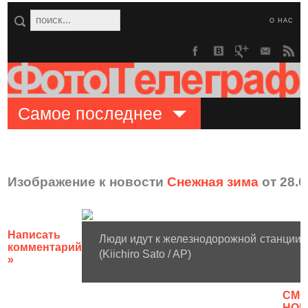
О НАС
Самое последнее
Изображение к новости
Снежная зима
от 28.0
Написать
Люди идут к железнодорожной станции в
комментарий
(Kiichiro Sato / AP)
»
CМО
НОВ