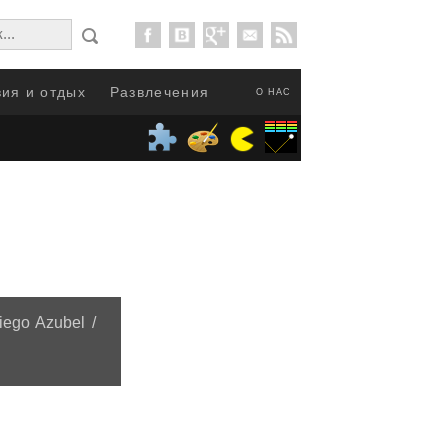
ия и отдых
Развлечения
О НАС
ego Azubel /