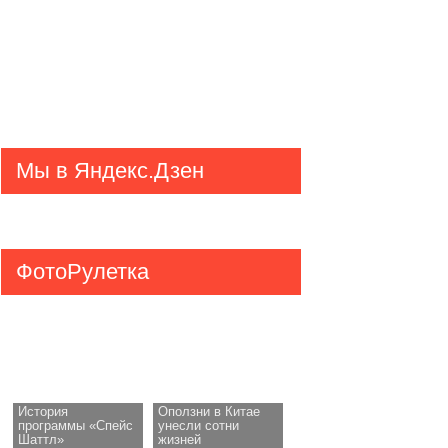
Мы в Яндекс.Дзен
ФотоРулетка
История
Оползни в Китае
программы «Спейс
унесли сотни
Шаттл»
жизней