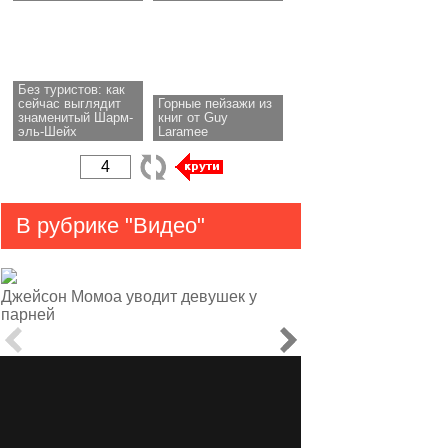
Без туристов: как
сейчас выглядит
Горные пейзажи из
знаменитый Шарм-
книг от Guy
эль-Шейх
Laramee
В рубрике "Видео"
Джейсон Момоа уводит девушек у
парней