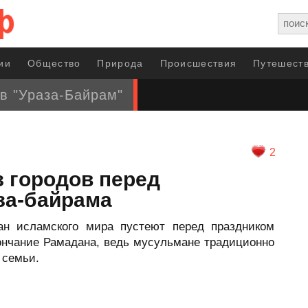
ии
Общество
Природа
Происшествия
Путешеств
в "Ураза-Байрам"
2
 городов перед
за-байрама
ан исламского мира пустеют перед праздником
кончание Рамадана, ведь мусульмане традиционно
 семьи.