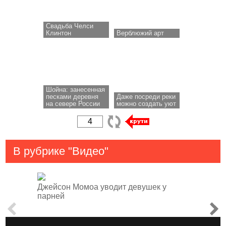
Свадьба Челси
Клинтон
Верблюжий арт
Шойна: занесенная
песками деревня
Даже посреди реки
на севере России
можно создать уют
В рубрике "Видео"
Джейсон Момоа уводит девушек у
парней