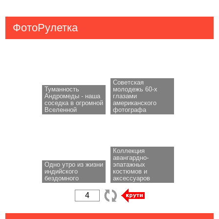
ФотоРулетка
Советская
Туманность
молодежь 60-х
Андромеды - наша
глазами
соседка в огромной
американского
Вселенной
фотографа
Коллекция
авангардно-
Одно утро из жизни
эпатажных
индийского
костюмов и
бездомного
аксессуаров