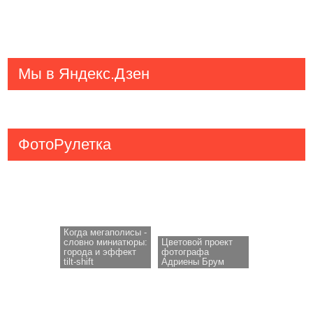
Мы в Яндекс.Дзен
ФотоРулетка
Когда мегаполисы -
словно миниатюры:
Цветовой проект
города и эффект
фотографа
tilt-shift
Адриены Брум