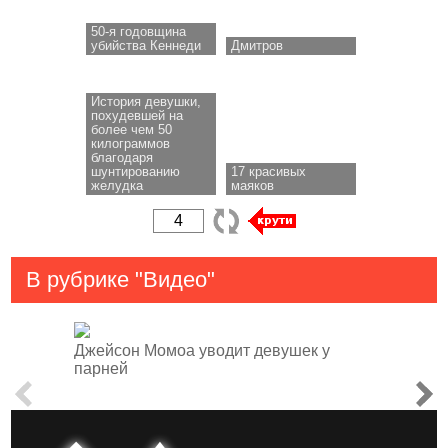
50-я годовщина
убийства Кеннеди
Дмитров
История девушки,
похудевшей на
более чем 50
килограммов
благодаря
шунтированию
17 красивых
желудка
маяков
В рубрике "Видео"
Джейсон Момоа уводит девушек у
парней