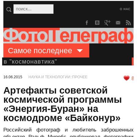
О НАС
Самое последнее
в "космонавтика"
16.06.2015
НАУКА И ТЕХНОЛОГИИ::ПРОЧЕЕ
8
Артефакты советской
космической программы
«Энергия-Буран» на
космодроме «Байконур»
Российский фотограф и любитель заброшенных
объектов Ральф Миребс опубликовал фотографии