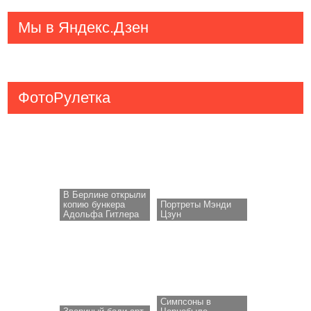
Мы в Яндекс.Дзен
ФотоРулетка
В Берлине открыли
копию бункера
Портреты Мэнди
Адольфа Гитлера
Цзун
Симпсоны в