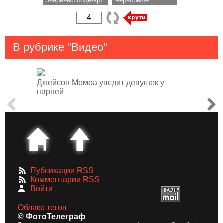
Звериный боди-арт
Чернобыле
В рубрике "Видео"
Джейсон Момоа уводит девушек у
парней
Публикации RSS
Комментарии RSS
Войти
Облако тегов
© ФотоТелеграф