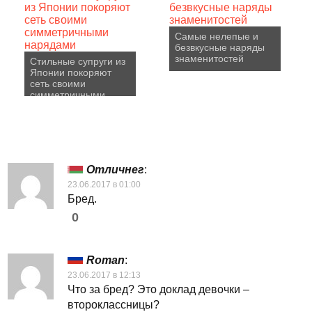
Самые нелепые и
безвкусные наряды
знаменитостей
Стильные супруги из
Японии покоряют
сеть своими
симметричными
нарядами
Отличнег
:
23.06.2017 в 01:00
Бред.
0
Roman
:
23.06.2017 в 12:13
Что за бред? Это доклад девочки –
второклассницы?