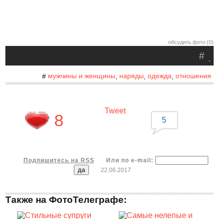
обсудить фото (0)
#
.
мужчины и женщины
наряды
одежда
отношения
#
,
,
,
Tweet
8
5
Подпишитесь на RSS
Или по e-mail:
22.06.2017
Также на ФотоТелеграфе: