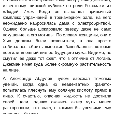
известному широкой публике по роли Росомахи из
«Людей Икс». Когда он выполнял привычный
комплекс упражнений в тренажерном зале, на него
неожиданно набросилась дама с электробритвой.
Однако больше шокировало звезду даже не само
покушение, а его мотивы. По словам женщины, они с
Хью должны были пожениться, а она просто
собиралась сбрить «мерзкие бакенбарды», которые
портили внешний вид ее будущего мужа. Видимо, не
смутил ее даже тот факт, что в отличие от Логана,
Джекман имел куда более скромную растительность
на лице.
А Александр Абдулов чудом избежал тяжелых
увечий, когда одна из неадекватных фанаток
попыталась плеснуть ему соляную кислоту прямо в
лицо. К счастью, опасная жидкость не достигла
своей цели, однако окажись актер чуть менее
расторопным, кто знает, с какими бы увечьями ему
пришлось бы жить.