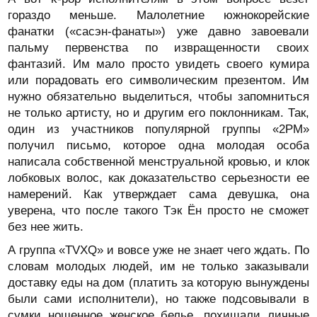
гораздо меньше. Малолетние южнокорейские
фанатки («сасэн-фанаты») уже давно завоевали
пальму первенства по извращенности своих
фантазий. Им мало просто увидеть своего кумира
или порадовать его символическим презентом. Им
нужно обязательно выделиться, чтобы запомниться
не только артисту, но и другим его поклонникам. Так,
один из участников популярной группы «2PM»
получил письмо, которое одна молодая особа
написала собственной менструальной кровью, и клок
лобковых волос, как доказательство серьезности ее
намерений. Как утверждает сама девушка, она
уверена, что после такого Тэк Ён просто не сможет
без нее жить.
А группа «TVXQ» и вовсе уже не знает чего ждать. По
словам молодых людей, им не только заказывали
доставку еды на дом (платить за которую вынуждены
были сами исполнители), но также подсовывали в
сумки ношенное женское белье, похищали личные