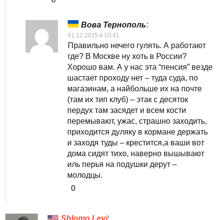
Вова Тернополь
:
01.12.2015 в 10:41
Правильно нечего гулять. А работают
где? В Москве ну хоть в России?
Хорошо вам. А у нас эта “пенсия” везде
шастает проходу нет – туда суда, по
магазинам, а найбольше их на почте
(там их тип клуб) – этак с десяток
пердух там засядет и всем кости
перемывают, ужас, страшно заходить,
приходится дуляку в кормане держать
и заходя туды – крестится,а ваши вот
дома сидят тихо, наверно вышывают
иль перья на подушки дерут –
молодцы.
0
Shlomo Levi
: