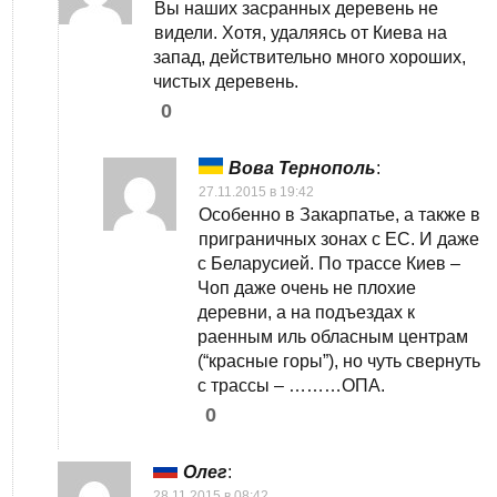
Вы наших засранных деревень не
видели. Хотя, удаляясь от Киева на
запад, действительно много хороших,
чистых деревень.
0
Вова Тернополь
:
27.11.2015 в 19:42
Особенно в Закарпатье, а также в
приграничных зонах с ЕС. И даже
с Беларусией. По трассе Киев –
Чоп даже очень не плохие
деревни, а на подъездах к
раенным иль обласным центрам
(“красные горы”), но чуть свернуть
с трассы – ………ОПА.
0
Олег
:
28.11.2015 в 08:42