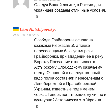
Следуя Вашей логике, в России для
украинцев созданы отличные условия.
0
Lion Natshiyevsky
:
24.01.2016 в 22:29
Слобода Грайвороны основана
казаками (черкасами), а также
переселенцами близ устья реки
Грайворонки, при впадении её в реку
Ворсклу.Поселение относилось к
Ахтырскому Слободскому казачьему
полку .Основной и наследственный
кадр полка составили переселенцы с
Левобережной и Правобережной
Украины, известные под именем
черкас.Теперь понятно,почему чинно и
культурно?Исторически это Украина.
0