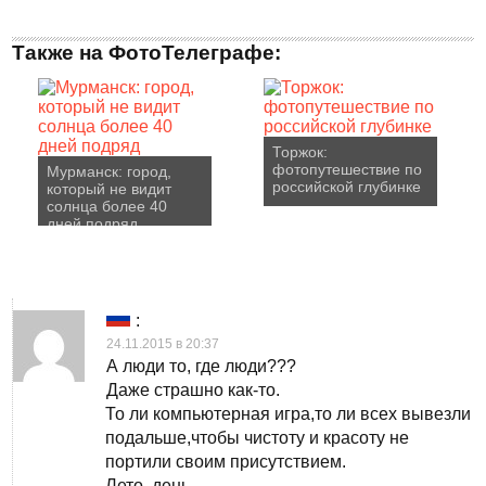
Также на ФотоТелеграфе:
Торжок:
фотопутешествие по
Мурманск: город,
российской глубинке
который не видит
солнца более 40
дней подряд
:
24.11.2015 в 20:37
А люди то, где люди???
Даже страшно как-то.
То ли компьютерная игра,то ли всех вывезли
подальше,чтобы чистоту и красоту не
портили своим присутствием.
Лето, день…