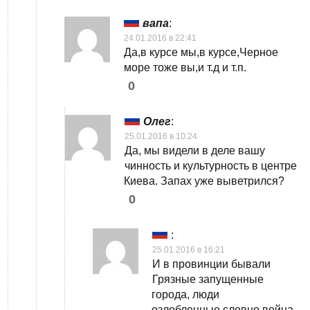
вапа
:
24.01.2016 в 22:41
Да,в курсе мы,в курсе,Черное
море тоже вы,и т.д и т.п.
0
Олег
:
25.01.2016 в 10:24
Да, мы видели в деле вашу
чинность и культурность в центре
Киева. Запах уже выветрился?
0
:
25.01.2016 в 16:21
И в провинции бывали
Грязные запущенные
города, люди
озлобленные,словно война