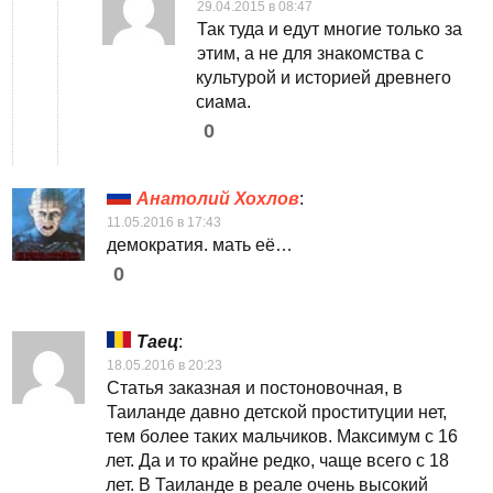
29.04.2015 в 08:47
Так туда и едут многие только за
этим, а не для знакомства с
культурой и историей древнего
сиама.
0
Анатолий Хохлов
:
11.05.2016 в 17:43
демократия. мать её…
0
Таец
:
18.05.2016 в 20:23
Статья заказная и постоновочная, в
Таиланде давно детской проституции нет,
тем более таких мальчиков. Максимум с 16
лет. Да и то крайне редко, чаще всего с 18
лет. В Таиланде в реале очень высокий