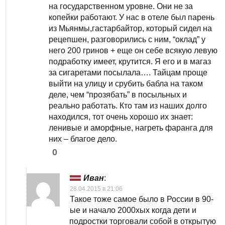
на государственном уровне. Они не за
копейки работают. У нас в отеле был парень
из Мьянмы,гастарбайтор, который сидел на
рецепшен, разговорились с ним, “оклад” у
него 200 гринов + еще он себе всякую левую
подработку имеет, крутится. Я его и в магаз
за сигаретами посылала…. Тайцам проще
выйти на улицу и срубить бабла на таком
деле, чем “прозябать” в посыльных и
реально работать. Кто там из наших долго
находился, тот очень хорошо их знает:
ленивые и аморфные, нагреть фаранга для
них – благое дело.
0
Иван
:
28.04.2015 в 21:06
Такое тоже самое было в России в 90-
ые и начало 2000хых когда дети и
подростки торговали собой в открытую