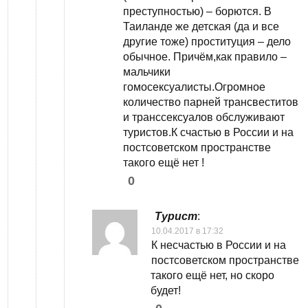
преступностью) – борются. В
Таиланде же детская (да и все
другие тоже) проституция – дело
обычное. Причём,как правило –
мальчики
гомосексуалисты.Огромное
количество парней трансвеститов
и транссексуалов обслуживают
туристов.К счастью в России и на
постсоветском пространстве
такого ещё нет !
0
Турист
:
10.04.2017 в 17:32
К несчастью в России и на
постсоветском пространстве
такого ещё нет, но скоро
будет!