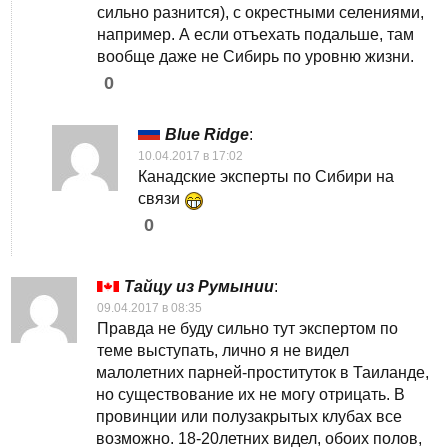
сильно разнится), с окрестными селениями,
например. А если отъехать подальше, там
вообще даже не Сибирь по уровню жизни.
0
Blue Ridge
:
10.04.2017 в 17:02
Канадские эксперты по Сибири на
связи
0
Тайцу из Румынии
:
09.04.2017 в 08:35
Правда не буду сильно тут экспертом по
теме выступать, лично я не видел
малолетних парней-проституток в Таиланде,
но существование их не могу отрицать. В
провинции или полузакрытых клубах все
возможно. 18-20летних видел, обоих полов,