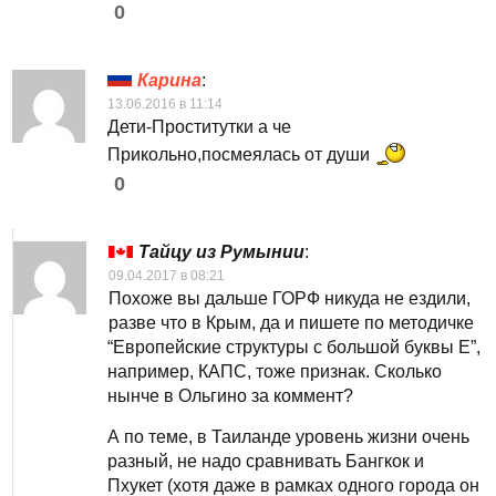
0
Карина
:
13.06.2016 в 11:14
Дети-Проститутки а че
Прикольно,посмеялась от души
0
Тайцу из Румынии
:
09.04.2017 в 08:21
Похоже вы дальше ГОРФ никуда не ездили,
разве что в Крым, да и пишете по методичке
“Европейские структуры с большой буквы Е”,
например, КАПС, тоже признак. Сколько
нынче в Ольгино за коммент?
А по теме, в Таиланде уровень жизни очень
разный, не надо сравнивать Бангкок и
Пхукет (хотя даже в рамках одного города он