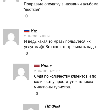
Поправьте опечатку в названии альбома.
“десткая”
0
Йа
:
23.04.2015 в 08:14
И ведь какая то мразь пользуется их
услугами((( Вот кого отстреливать надо
0
Иван
:
28.04.2015 в 21:07
Судя по количеству клиентов и по
количеству проституток то таких
миллионы туристов.
0
Птичка
: