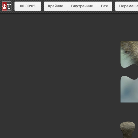
00:00:05
Крайние
Внутренние
Все
Перемеша