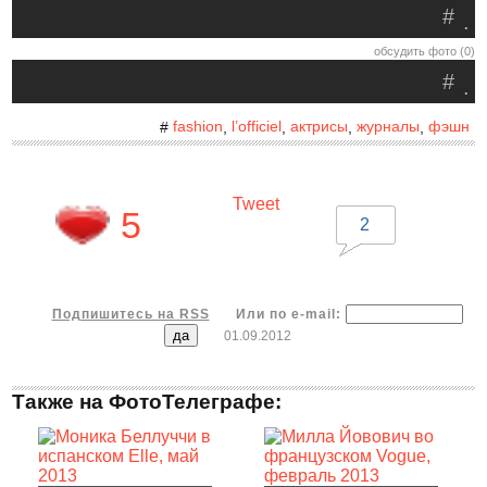
#
.
обсудить фото (0)
#
.
fashion
l’officiel
актрисы
журналы
фэшн
#
,
,
,
,
Tweet
5
2
Подпишитесь на RSS
Или по e-mail:
01.09.2012
Также на ФотоТелеграфе: