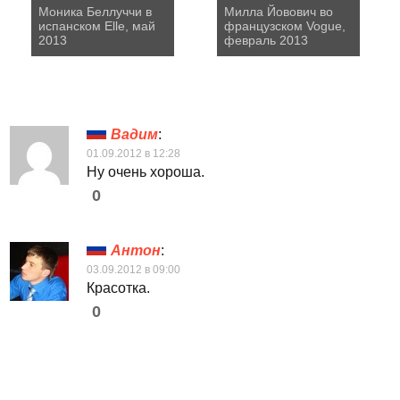
Моника Беллуччи в
Милла Йовович во
испанском Elle, май
французском Vogue,
2013
февраль 2013
Вадим
:
01.09.2012 в 12:28
Ну очень хороша.
0
Антон
:
03.09.2012 в 09:00
Красотка.
0