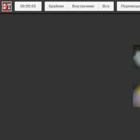
00:00:05
Крайние
Внутренние
Все
Перемеша